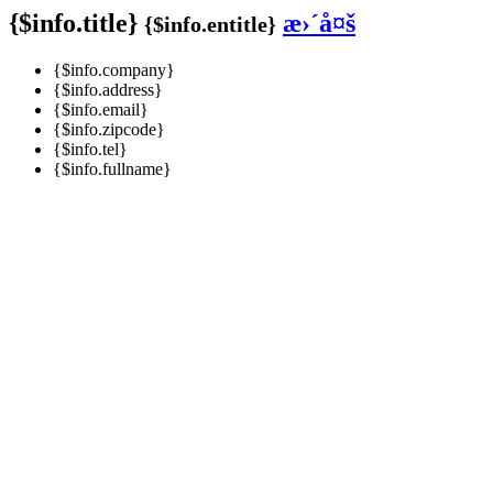
{$info.title}
æ›´å¤š
{$info.entitle}
{$info.company}
{$info.address}
{$info.email}
{$info.zipcode}
{$info.tel}
{$info.fullname}